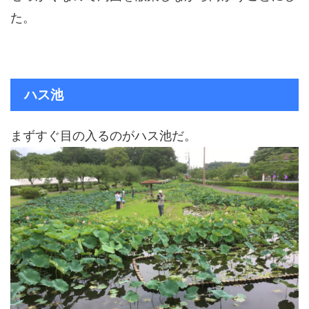
た。
ハス池
まずすぐ目の入るのがハス池だ。